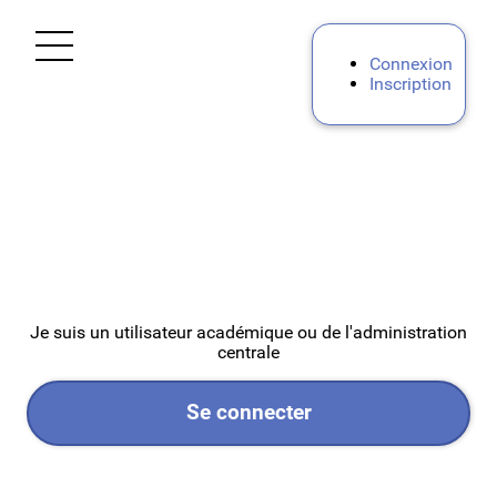
Ouvrir le menu
Connexion
Inscription
Accueil
Aide
Mes demandes
Mon Portail RH
Je suis un utilisateur académique ou de l'administration
centrale
Personnels BIATPSS
Se connecter
Personnels d'encadrement
Premier degré