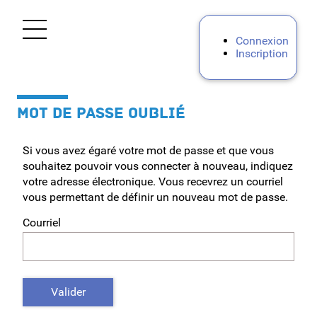
*
Ouvrir le menu
Connexion
Inscription
Accueil
MOT DE PASSE OUBLIÉ
Aide
Si vous avez égaré votre mot de passe et que vous
Mes demandes
souhaitez pouvoir vous connecter à nouveau, indiquez
votre adresse électronique. Vous recevrez un courriel
Mon Portail RH
vous permettant de définir un nouveau mot de passe.
Courriel
Personnels BIATPSS
Personnels d'encadrement
Valider
Premier degré